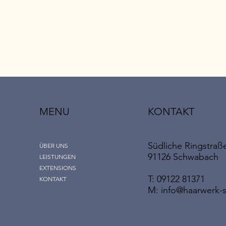
MENU
KONTAKT
Südliche Ringstraß
ÜBER UNS
91126 Schwabach
LEISTUNGEN
EXTENSIONS
T: 09122 81371
KONTAKT
M:
info@haarwerk-